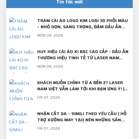
Tin tức mới
TRÂM CÀI ÁO LOGO KIM LOẠI 3D PHỐI MÀU
– NHỎ GỌN, SANG TRỌNG, ĐẬM DẤU ẤN
THƯƠNG HIỆU!
MON 08, 2026
HUY HIỆU CÀI ÁO XI BẠC CAO CẤP - DẤU ẤN
THƯƠNG HIỆU TINH TẾ TỪ LASER NAM
VIỆT
MON 08, 2026
KHÁCH MUỐN CHỈNH TỪ A ĐẾN Z? LASER
NAM VIỆT VẪN LÀM TỚI KHI BẠN ƯNG Ý! |
TRÂM CÀI ÁO THIẾT KẾ RIÊNG
FRI 07, 2026
NHẬN CẮT DA – SIMILI THEO YÊU CẦU | HỖ
TRỢ XƯỞNG MAY TẠO NÊN NHỮNG SẢN
PHẨM CHỈN CHU, CHUẨN ĐẸP
FRI 07, 2026