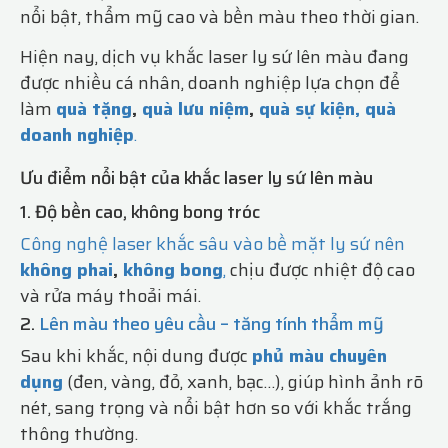
nổi bật, thẩm mỹ cao và bền màu theo thời gian.
Hiện nay, dịch vụ khắc laser ly sứ lên màu đang
được nhiều cá nhân, doanh nghiệp lựa chọn để
làm
quà tặng
,
quà lưu niệm
,
quà sự kiện,
quà
doanh nghiệp
.
Ưu điểm nổi bật của khắc laser ly sứ lên màu
1. Độ bền cao, không bong tróc
Công nghệ laser khắc sâu vào bề mặt ly sứ nên
không phai
,
không bong
,
chịu được nhiệt độ cao
và rửa máy thoải mái.
2.
Lên màu theo yêu cầu – tăng tính thẩm mỹ
Sau khi khắc, nội dung được
phủ màu chuyên
dụng
(đen, vàng, đỏ, xanh, bạc…), giúp hình ảnh rõ
nét, sang trọng và nổi bật hơn so với khắc trắng
thông thường.