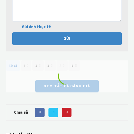
Gửi ảnh thực tế
GỬI
Tất cả
1
2
3
4
5
XEM TẤT CẢ ĐÁNH GIÁ
Chia sẻ