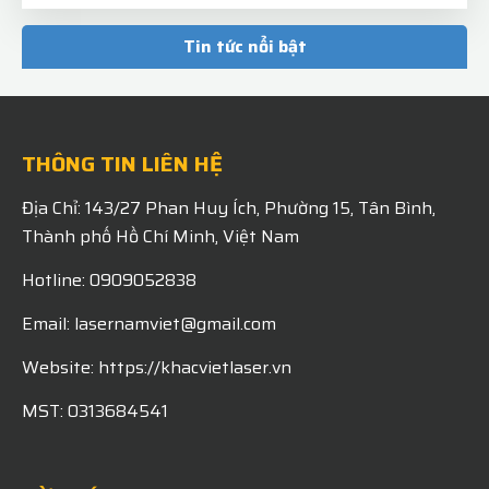
TẤM INOX BÌNH THƯỜNG – KHI QUA TAY
LASER NAM VIỆT SẼ TRỞ THÀNH "BỘ MẶT"
Tin tức nổi bật
CHUYÊN NGHIỆP CỦA THƯƠNG HIỆU!
MON 07, 2026
THÔNG TIN LIÊN HỆ
Địa Chỉ: 143/27 Phan Huy Ích, Phường 15, Tân Bình,
Thành phố Hồ Chí Minh, Việt Nam
Hotline: 0909052838
Email: lasernamviet@gmail.com
Website: https://khacvietlaser.vn
MST: 0313684541