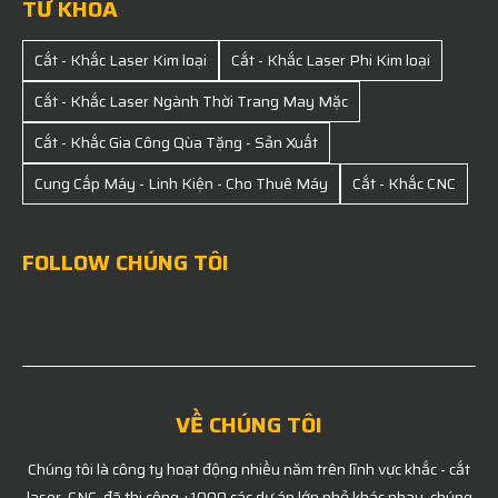
TỪ KHÓA
Cắt - Khắc Laser Kim loại
Cắt - Khắc Laser Phi Kim loại
Cắt - Khắc Laser Ngành Thời Trang May Mặc
Cắt - Khắc Gia Công Qùa Tặng - Sản Xuất
Cung Cấp Máy - Linh Kiện - Cho Thuê Máy
Cắt - Khắc CNC
FOLLOW CHÚNG TÔI
VỀ CHÚNG TÔI
Chúng tôi là công ty hoạt động nhiều năm trên lĩnh vực khắc - cắt
laser, CNC, đã thi công +1000 các dự án lớn nhỏ khác nhau, chúng