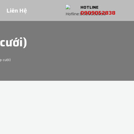
HOTLINE
Liên Hệ
0909052838
 cưới)
p cưới)