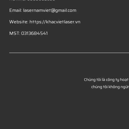
Email: lasernamviet@gmail.com
Website: https://khacvietlaser.vn
MST: 0313684541
Chúng tôi là công ty hoạt
chúng tôi không ngừn