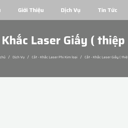
ủ
Giới Thiệu
Dịch Vụ
Tin Tức
 Khắc Laser Giấy ( thiệp
/
/
/
 chủ
Dịch Vụ
Cắt - Khắc Laser Phi Kim loại
Cắt - Khắc Laser Giấy ( thiệ