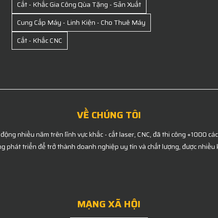
Cắt - Khắc Gia Công Qùa Tặng - Sản Xuất
Cung Cấp Máy - Linh Kiện - Cho Thuê Máy
Cắt - Khắc CNC
VỀ CHÚNG TÔI
 động nhiều năm trên lĩnh vực khắc - cắt laser, CNC, đã thi công +1000 cá
g phát triển để trở thành doanh nghiệp uy tín và chất lượng, được nhiều 
MẠNG XÃ HỘI