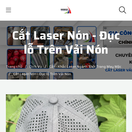
Cắt Laser Nón - Đục
lỗ Trên Vải Nón
/
/
Trang chủ
Dịch Vụ
Cắt - Khắc Laser Ngành Thời Trang May Mặc
/
Cắt Laser Nón - Đục lỗ Trên Vải Nón