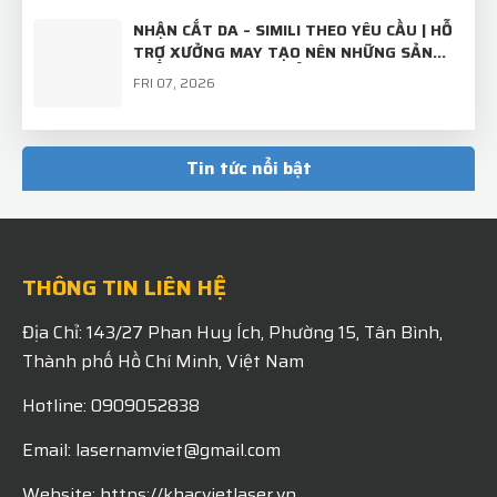
NHẬN CẮT DA – SIMILI THEO YÊU CẦU | HỖ
TRỢ XƯỞNG MAY TẠO NÊN NHỮNG SẢN
PHẨM CHỈN CHU, CHUẨN ĐẸP
FRI 07, 2026
TẤM INOX BÌNH THƯỜNG – KHI QUA TAY
LASER NAM VIỆT SẼ TRỞ THÀNH "BỘ MẶT"
Tin tức nổi bật
CHUYÊN NGHIỆP CỦA THƯƠNG HIỆU!
MON 07, 2026
THÔNG TIN LIÊN HỆ
Địa Chỉ: 143/27 Phan Huy Ích, Phường 15, Tân Bình,
Thành phố Hồ Chí Minh, Việt Nam
Hotline: 0909052838
Email: lasernamviet@gmail.com
Website: https://khacvietlaser.vn