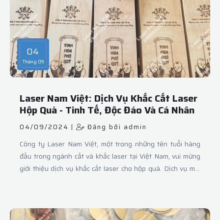
04
Tháng 09
Laser Nam Việt: Dịch Vụ Khắc Cắt Laser
Hộp Quà - Tinh Tế, Độc Đáo Và Cá Nhân
04/09/2024 |
Đăng bởi admin
Công ty Laser Nam Việt, một trong những tên tuổi hàng
đầu trong ngành cắt và khắc laser tại Việt Nam, vui mừng
giới thiệu dịch vụ khắc cắt laser cho hộp quà. Dịch vụ mới
này hứa hẹn sẽ mang đến cho khách hàng những sản phẩm
quà tặng vừa tinh tế, độc đáo vừa cá nhân hóa theo nhu
cầu riêng.