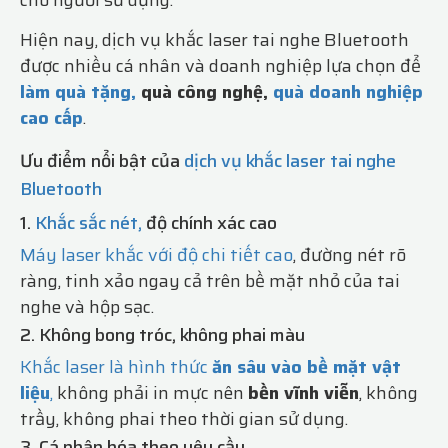
cho người sử dụng.
Hiện nay, dịch vụ khắc laser tai nghe Bluetooth
được nhiều cá nhân và doanh nghiệp lựa chọn để
làm quà tặng,
quà công nghệ,
quà doanh nghiệp
cao cấp
.
Ưu điểm nổi bật của
dịch vụ khắc laser tai nghe
Bluetooth
1.
Khắc sắc nét,
độ chính xác cao
Máy laser khắc với độ chi tiết cao
, đường nét rõ
ràng, tinh xảo ngay cả trên bề mặt nhỏ của tai
nghe và hộp sạc.
2. Không bong tróc, không phai màu
Khắc laser là hình thức
ăn sâu vào bề mặt vật
liệu
,
không phải in mực nên
bền vĩnh viễn
, không
trầy, không phai theo thời gian sử dụng.
3. Cá nhân hóa theo yêu cầu