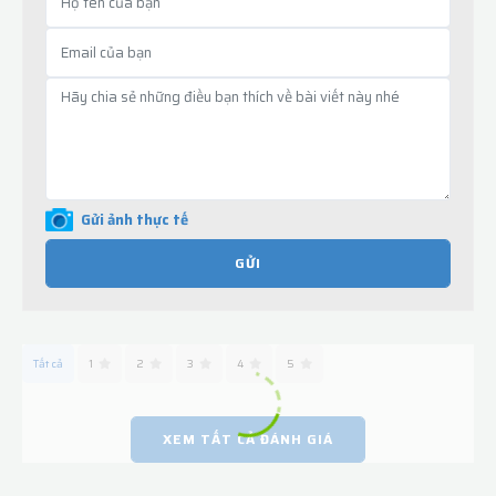
Gửi ảnh thực tế
GỬI
Tất cả
1
2
3
4
5
XEM TẤT CẢ ĐÁNH GIÁ