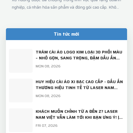
nghiệp, cá nhân hóa sản phẩm và đóng gói cao cấp. Không
chỉ bền đẹp, hộp gỗ còn tạo ấn tượng mạnh bởi sự sang
trọng, tinh tế và mang giá trị sử dụng lâu dài.Tại Laser Nam
Việt, chúng tôi chuyên sản xuất & gia công khắc laser trên
Tin tức mới
gỗ theo yêu cầu, từ số lượng nhỏ đến sản xuất quy mô lớn,
phục vụ đa dạng nhu cầu :
TRÂM CÀI ÁO LOGO KIM LOẠI 3D PHỐI MÀU
– NHỎ GỌN, SANG TRỌNG, ĐẬM DẤU ẤN
THƯƠNG HIỆU!
MON 08, 2026
HUY HIỆU CÀI ÁO XI BẠC CAO CẤP - DẤU ẤN
THƯƠNG HIỆU TINH TẾ TỪ LASER NAM
VIỆT
MON 08, 2026
KHÁCH MUỐN CHỈNH TỪ A ĐẾN Z? LASER
NAM VIỆT VẪN LÀM TỚI KHI BẠN ƯNG Ý! |
TRÂM CÀI ÁO THIẾT KẾ RIÊNG
FRI 07, 2026