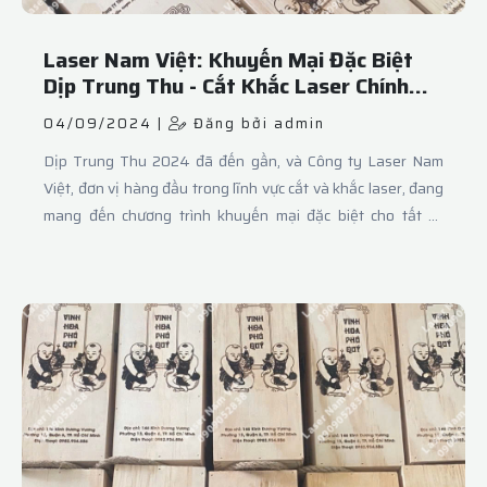
Laser Nam Việt: Khuyến Mại Đặc Biệt
Dịp Trung Thu - Cắt Khắc Laser Chính
Xác và Sáng Tạo
04/09/2024 |
Đăng bởi admin
Dịp Trung Thu 2024 đã đến gần, và Công ty Laser Nam
Việt, đơn vị hàng đầu trong lĩnh vực cắt và khắc laser, đang
mang đến chương trình khuyến mại đặc biệt cho tất cả
khách hàng. Được biết đến với chất lượng dịch vụ vượt trội
và công nghệ tiên tiến, Laser Nam Việt cam kết sẽ làm hài
lòng khách hàng với những sản phẩm và dịch vụ tinh xảo
nhất.