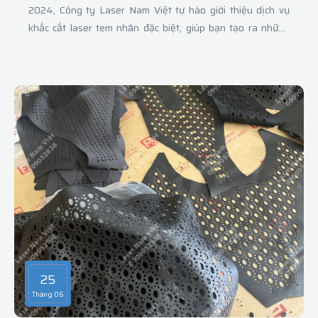
2024, Công ty Laser Nam Việt tự hào giới thiệu dịch vụ
khắc cắt laser tem nhãn đặc biệt, giúp bạn tạo ra những
món quà trung thu độc đáo và ý nghĩa. Với công nghệ khắc
laser tiên tiến, Laser Nam Việt cam kết mang đến giải pháp
cá nhân hóa hoàn hảo để mỗi món quà trở nên đặc biệt hơn
bao giờ hết.
25
Tháng 06