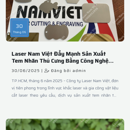
hoa vải cắt laser handmade cho các shop phụ kiện, xưởng
thời trang, tiệm cưới hỏi. ..
30
Tháng 06
Laser Nam Việt Đẩy Mạnh Sản Xuất
Tem Nhãn Thú Cưng Bằng Công Nghệ
Laser Hiện Đại
30/06/2025 |
Đăng bởi admin
TP.HCM, tháng 6 năm 2025 – Công ty Laser Nam Việt, đơn
vị tiên phong trong lĩnh vực khắc laser và gia công vật liệu
cắt laser theo yêu cầu, dịch vụ sản xuất tem nhãn thú
cưng với chất lượng cao, đáp ứng nhu cầu ngày càng tăng
từ thị trường chăm sóc vật nuôi tại Việt Nam.Tem nhãn thú
cưng không chỉ mang lại tính thẩm mỹ mà còn đóng vai trò
quan trọng trong việc nhận diện và bảo vệ vật nuôi. Hiểu