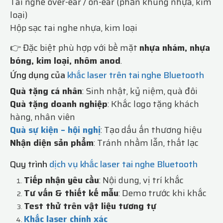
Tai nghe over-ear / on-ear (phần khung nhựa, kim
loại)
Hộp sạc tai nghe nhựa, kim loại
👉 Đặc biệt phù hợp với bề mặt
nhựa nhám, nhựa
bóng, kim loại, nhôm anod
.
Ứng dụng của
khắc laser trên tai nghe Bluetooth
Quà tặng cá nhân
: Sinh nhật, kỷ niệm, quà đôi
Quà tặng doanh nghiệp
: Khắc logo tặng khách
hàng, nhân viên
Quà sự kiện – hội nghị
: Tạo dấu ấn thương hiệu
Nhận diện sản phẩm
: Tránh nhầm lẫn, thất lạc
Quy trình
dịch vụ khắc laser tai nghe Bluetooth
Tiếp nhận yêu cầu
: Nội dung, vị trí khắc
Tư vấn & thiết kế mẫu
: Demo trước khi khắc
Test thử trên vật liệu tương tự
Khắc laser chính xác