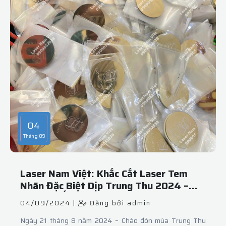
04
Tháng 09
Laser Nam Việt: Khắc Cắt Laser Tem
Nhãn Đặc Biệt Dịp Trung Thu 2024 –
Tạo Dấu Ấn Cá Nhân Hóa Cho Mỗi Món
04/09/2024 |
Đăng bởi admin
Quà
Ngày 21 tháng 8 năm 2024 – Chào đón mùa Trung Thu