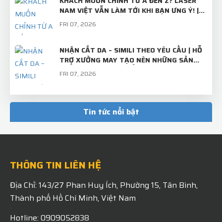
KHÁCH MUỐN CHỈNH TỪ A ĐẾN Z? LASER
NAM VIỆT VẪN LÀM TỚI KHI BẠN ƯNG Ý! |
TRÂM CÀI ÁO THIẾT KẾ RIÊNG
FRI 07, 2026
NHẬN CẮT DA – SIMILI THEO YÊU CẦU | HỖ
TRỢ XƯỞNG MAY TẠO NÊN NHỮNG SẢN
PHẨM CHỈN CHU, CHUẨN ĐẸP
FRI 07, 2026
TẤM INOX BÌNH THƯỜNG – KHI QUA TAY
LASER NAM VIỆT SẼ TRỞ THÀNH "BỘ MẶT"
Tin tức nổi bật
CHUYÊN NGHIỆP CỦA THƯƠNG HIỆU!
MON 07, 2026
THÔNG TIN LIÊN HỆ
Địa Chỉ: 143/27 Phan Huy Ích, Phường 15, Tân Bình,
Thành phố Hồ Chí Minh, Việt Nam
Hotline: 0909052838