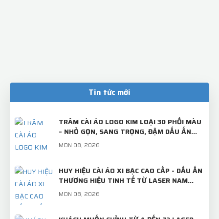
Tin tức mới
TRÂM CÀI ÁO LOGO KIM LOẠI 3D PHỐI MÀU
– NHỎ GỌN, SANG TRỌNG, ĐẬM DẤU ẤN
THƯƠNG HIỆU!
MON 08, 2026
HUY HIỆU CÀI ÁO XI BẠC CAO CẤP - DẤU ẤN
THƯƠNG HIỆU TINH TẾ TỪ LASER NAM
VIỆT
MON 08, 2026