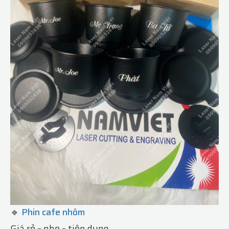
🔹
Phin cafe nhôm
Giá rẻ – nhẹ – tiện dụng