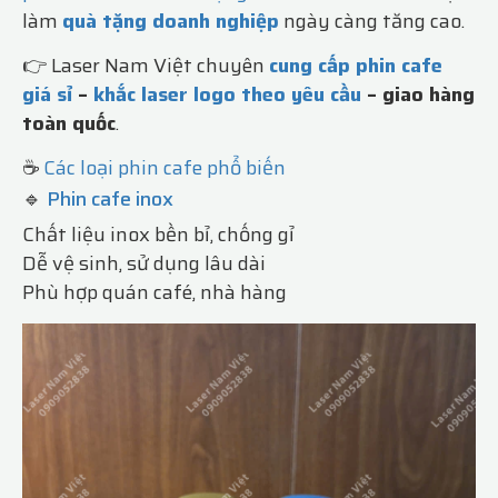
làm
quà tặng doanh nghiệp
ngày càng tăng cao.
👉 Laser Nam Việt chuyên
cung cấp phin cafe
giá sỉ
–
khắc laser logo theo yêu cầu
– giao hàng
toàn quốc
.
☕
Các loại phin cafe phổ biến
🔹
Phin cafe inox
Chất liệu inox bền bỉ, chống gỉ
Dễ vệ sinh, sử dụng lâu dài
Phù hợp quán café, nhà hàng