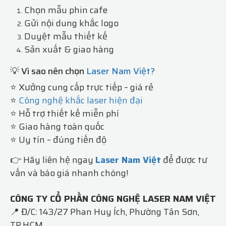
Chọn mẫu phin cafe
Gửi nội dung khắc logo
Duyệt mẫu thiết kế
Sản xuất & giao hàng
💡 Vì sao nên chọn
Laser Nam Việt?
⭐ Xưởng cung cấp trực tiếp – giá rẻ
⭐
Công nghệ khắc laser hiện đại
⭐ Hỗ trợ thiết kế miễn phí
⭐ Giao hàng toàn quốc
⭐ Uy tín – đúng tiến độ
👉 Hãy liên hệ ngay
Laser Nam Việt
để được tư
vấn và báo giá nhanh chóng!
CÔNG TY CỔ PHẦN CÔNG NGHỆ LASER NAM VIỆT
📍 Đ/C: 143/27 Phan Huy Ích, Phường Tân Sơn,
TP.HCM