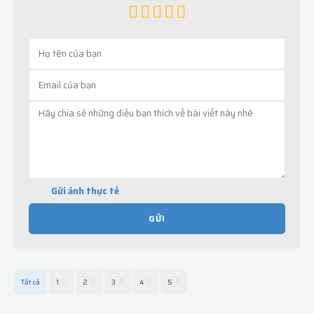
Gửi ảnh thực tế
GỬI
Tất cả
1
2
3
4
5