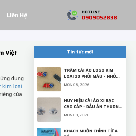
HOTLINE
Liên Hệ
0909052838
m Việt
Tin tức mới
TRÂM CÀI ÁO LOGO KIM
LOẠI 3D PHỐI MÀU – NHỎ
 ứng dụng
GỌN, SANG TRỌNG, ĐẬM
MON 08, 2026
 kim loại
DẤU ẤN THƯƠNG HIỆU!
riêng của
HUY HIỆU CÀI ÁO XI BẠC
CAO CẤP - DẤU ẤN THƯƠNG
HIỆU TINH TẾ TỪ LASER
MON 08, 2026
NAM VIỆT
KHÁCH MUỐN CHỈNH TỪ A