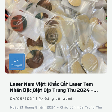
04
Tháng 09
Laser Nam Việt: Khắc Cắt Laser Tem
Nhãn Đặc Biệt Dịp Trung Thu 2024 –
Tạo Dấu Ấn Cá Nhân Hóa Cho Mỗi Món
04/09/2024 |
Đăng bởi admin
Quà
Ngày 21 tháng 8 năm 2024 – Chào đón mùa Trung Thu