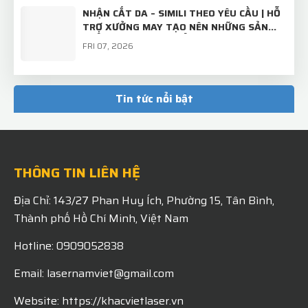
NHẬN CẮT DA – SIMILI THEO YÊU CẦU | HỖ
TRỢ XƯỞNG MAY TẠO NÊN NHỮNG SẢN
PHẨM CHỈN CHU, CHUẨN ĐẸP
FRI 07, 2026
TẤM INOX BÌNH THƯỜNG – KHI QUA TAY
LASER NAM VIỆT SẼ TRỞ THÀNH "BỘ MẶT"
Tin tức nổi bật
CHUYÊN NGHIỆP CỦA THƯƠNG HIỆU!
MON 07, 2026
THÔNG TIN LIÊN HỆ
Địa Chỉ: 143/27 Phan Huy Ích, Phường 15, Tân Bình,
Thành phố Hồ Chí Minh, Việt Nam
Hotline: 0909052838
Email: lasernamviet@gmail.com
Website: https://khacvietlaser.vn