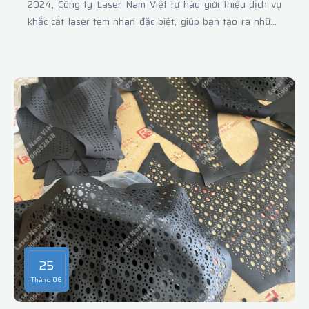
2024, Công ty Laser Nam Việt tự hào giới thiệu dịch vụ
khắc cắt laser tem nhãn đặc biệt, giúp bạn tạo ra những
món quà trung thu độc đáo và ý nghĩa. Với công nghệ khắc
laser tiên tiến, Laser Nam Việt cam kết mang đến giải pháp
cá nhân hóa hoàn hảo để mỗi món quà trở nên đặc biệt hơn
bao giờ hết.
25
Tháng 06