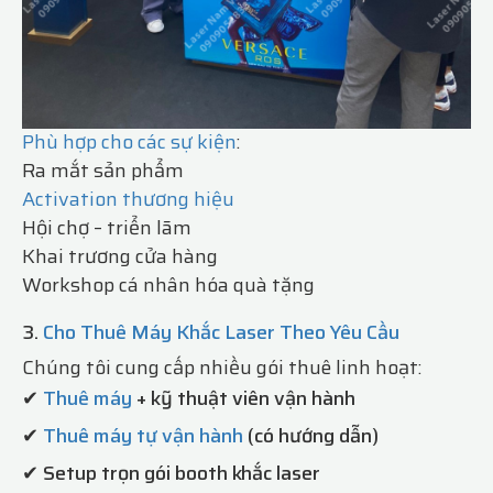
Phù hợp cho các sự kiện
:
Ra mắt sản phẩm
Activation thương hiệu
Hội chợ – triển lãm
Khai trương cửa hàng
Workshop cá nhân hóa quà tặng
3.
Cho Thuê Máy Khắc Laser Theo Yêu Cầu
Chúng tôi cung cấp nhiều gói thuê linh hoạt:
✔
Thuê máy
+ kỹ thuật viên vận hành
✔
Thuê máy tự vận hành
(có hướng dẫn)
✔ Setup trọn gói booth khắc laser