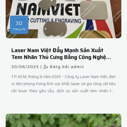
hoa vải cắt laser handmade cho các shop phụ kiện, xưởng
thời trang, tiệm cưới hỏi. ..
30
Tháng 06
Laser Nam Việt Đẩy Mạnh Sản Xuất
Tem Nhãn Thú Cưng Bằng Công Nghệ
Laser Hiện Đại
30/06/2025 |
Đăng bởi admin
TP.HCM, tháng 6 năm 2025 – Công ty Laser Nam Việt, đơn
vị tiên phong trong lĩnh vực khắc laser và gia công vật liệu
cắt laser theo yêu cầu, dịch vụ sản xuất tem nhãn thú
cưng với chất lượng cao, đáp ứng nhu cầu ngày càng tăng
từ thị trường chăm sóc vật nuôi tại Việt Nam.Tem nhãn thú
cưng không chỉ mang lại tính thẩm mỹ mà còn đóng vai trò
quan trọng trong việc nhận diện và bảo vệ vật nuôi. Hiểu
được tầm quan trọng đó, Laser Nam Việt đã đầu tư hệ