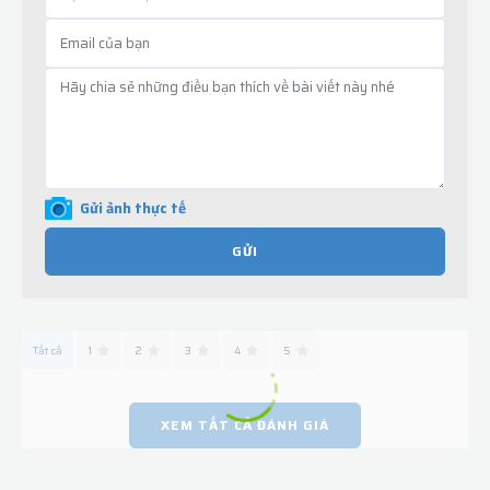
Gửi ảnh thực tế
GỬI
Tất cả
1
2
3
4
5
XEM TẤT CẢ ĐÁNH GIÁ