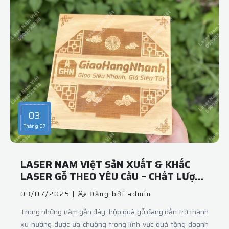
thống máy khắc laser công nghệ cao, cho phép khắc chính
xác thông tin lên các chất liệu như inox, nhôm, mica, gỗ và
acrylic với độ bền vượt trội.“Chúng tôi tập trung vào việc cá
nhân hóa sản phẩm, mỗi chiếc tem là duy nhất – chứa thông
tin của thú cưng như tên, số điện thoại, mã QR... giúp dễ
dàng tìm lại khi lạc mất,” đại diện Laser Nam Việt cho biết.
03
Tháng 07
LASER NAM VIệT SảN XUấT & KHắC
LASER Gỗ THEO YÊU CầU – CHấT LƯợNG
Từ XƯởNG
03/07/2025 |
Đăng bởi admin
Trong những năm gần đây, hộp quà gỗ đang dần trở thành
xu hướng được ưa chuộng trong lĩnh vực quà tặng doanh