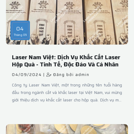
04
Tháng 09
Laser Nam Việt: Dịch Vụ Khắc Cắt Laser
Hộp Quà - Tinh Tế, Độc Đáo Và Cá Nhân
04/09/2024 |
Đăng bởi admin
Công ty Laser Nam Việt, một trong những tên tuổi hàng
đầu trong ngành cắt và khắc laser tại Việt Nam, vui mừng
giới thiệu dịch vụ khắc cắt laser cho hộp quà. Dịch vụ mới
này hứa hẹn sẽ mang đến cho khách hàng những sản phẩm
quà tặng vừa tinh tế, độc đáo vừa cá nhân hóa theo nhu
cầu riêng.