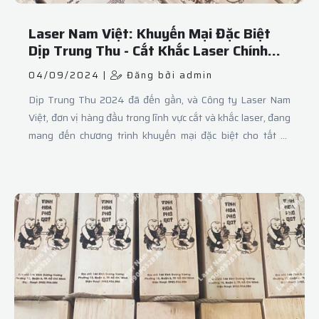
Laser Nam Việt: Khuyến Mại Đặc Biệt
Dịp Trung Thu - Cắt Khắc Laser Chính
Xác và Sáng Tạo
04/09/2024 |
Đăng bởi admin
Dịp Trung Thu 2024 đã đến gần, và Công ty Laser Nam
Việt, đơn vị hàng đầu trong lĩnh vực cắt và khắc laser, đang
mang đến chương trình khuyến mại đặc biệt cho tất cả
khách hàng. Được biết đến với chất lượng dịch vụ vượt trội
và công nghệ tiên tiến, Laser Nam Việt cam kết sẽ làm hài
lòng khách hàng với những sản phẩm và dịch vụ tinh xảo
nhất.