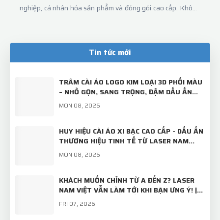
nghiệp, cá nhân hóa sản phẩm và đóng gói cao cấp. Không
chỉ bền đẹp, hộp gỗ còn tạo ấn tượng mạnh bởi sự sang
trọng, tinh tế và mang giá trị sử dụng lâu dài.Tại Laser Nam
Việt, chúng tôi chuyên sản xuất & gia công khắc laser trên
Tin tức mới
gỗ theo yêu cầu, từ số lượng nhỏ đến sản xuất quy mô lớn,
phục vụ đa dạng nhu cầu :
TRÂM CÀI ÁO LOGO KIM LOẠI 3D PHỐI MÀU
– NHỎ GỌN, SANG TRỌNG, ĐẬM DẤU ẤN
THƯƠNG HIỆU!
MON 08, 2026
HUY HIỆU CÀI ÁO XI BẠC CAO CẤP - DẤU ẤN
THƯƠNG HIỆU TINH TẾ TỪ LASER NAM
VIỆT
MON 08, 2026
KHÁCH MUỐN CHỈNH TỪ A ĐẾN Z? LASER
NAM VIỆT VẪN LÀM TỚI KHI BẠN ƯNG Ý! |
TRÂM CÀI ÁO THIẾT KẾ RIÊNG
FRI 07, 2026