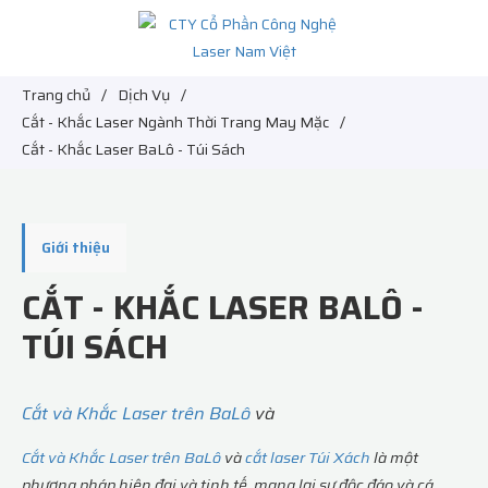
Trang chủ
/
Dịch Vụ
/
Cắt - Khắc Laser Ngành Thời Trang May Mặc
/
Cắt - Khắc Laser BaLô - Túi Sách
Giới thiệu
CẮT - KHẮC LASER BALÔ -
TÚI SÁCH
Cắt và Khắc Laser trên BaLô
và
Cắt và Khắc Laser trên BaLô
và
cắt laser Túi Xách
là một
phương pháp hiện đại và tinh tế, mang lại sự độc đáo và cá