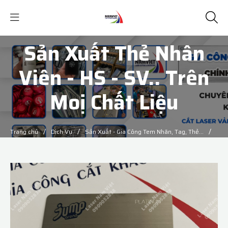
Sản Xuất Thẻ Nhân
Viên - HS - SV.. Trên
Moị Chất Liệu
/
/
/
Trang chủ
Dịch Vụ
Sản Xuất - Gia Công Tem Nhãn, Tag, Thẻ...
Sản Xuất Thẻ Nhân Viên - HS - SV.. Trên Moị Chất Liệu