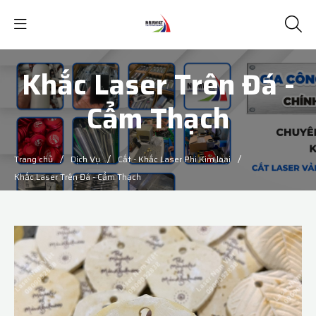
Khắc Laser Trên Đá -
Cẩm Thạch
/
/
/
Trang chủ
Dịch Vụ
Cắt - Khắc Laser Phi Kim loại
Khắc Laser Trên Đá - Cẩm Thạch