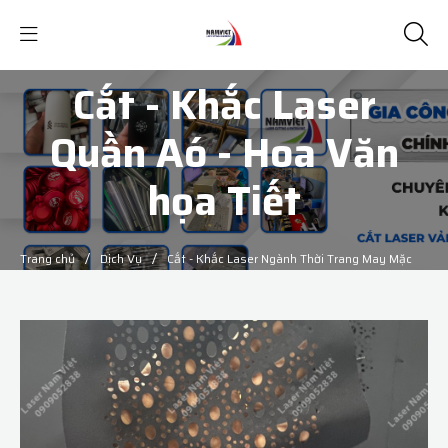
Cắt - Khắc Laser
Quần Aó - Hoa Văn
họa Tiết
/
/
Trang chủ
Dịch Vụ
Cắt - Khắc Laser Ngành Thời Trang May Mặc
/
Cắt - Khắc Laser Quần Aó - Hoa Văn họa Tiết