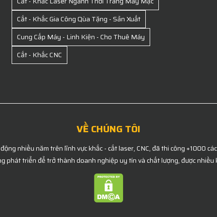
Cắt - Khắc Laser Ngành Thời Trang May Mặc
Cắt - Khắc Gia Công Qùa Tặng - Sản Xuất
Cung Cấp Máy - Linh Kiện - Cho Thuê Máy
Cắt - Khắc CNC
VỀ CHÚNG TÔI
 động nhiều năm trên lĩnh vực khắc - cắt laser, CNC, đã thi công +1000 cá
g phát triển để trở thành doanh nghiệp uy tín và chất lượng, được nhiều 