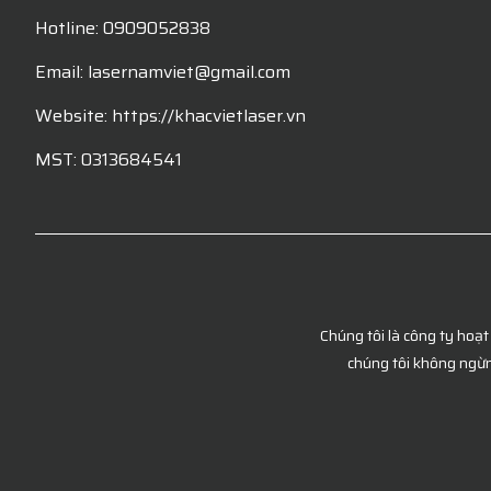
Hotline: 0909052838
Email: lasernamviet@gmail.com
Website: https://khacvietlaser.vn
MST: 0313684541
Chúng tôi là công ty hoạt
chúng tôi không ngừn