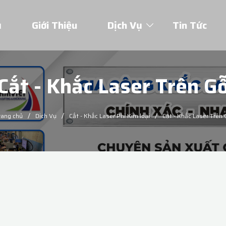
ủ
Giới Thiệu
Dịch Vụ
Tin Tức
Cắt - Khắc Laser Trên G
/
/
/
rang chủ
Dịch Vụ
Cắt - Khắc Laser Phi Kim loại
Cắt - Khắc Laser Trên 