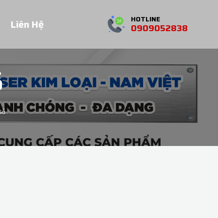
HOTLINE
Liên Hệ
0909052838
ỗ
Gỗ