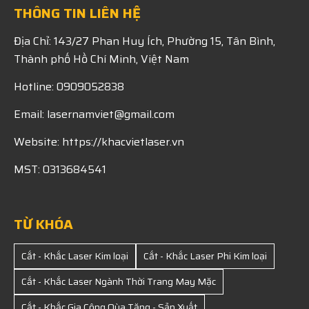
THÔNG TIN LIÊN HỆ
Địa Chỉ: 143/27 Phan Huy Ích, Phường 15, Tân Bình,
Thành phố Hồ Chí Minh, Việt Nam
Hotline: 0909052838
Email: lasernamviet@gmail.com
Website: https://khacvietlaser.vn
MST: 0313684541
TỪ KHÓA
Cắt - Khắc Laser Kim loại
Cắt - Khắc Laser Phi Kim loại
Cắt - Khắc Laser Ngành Thời Trang May Mặc
Cắt - Khắc Gia Công Qùa Tặng - Sản Xuất