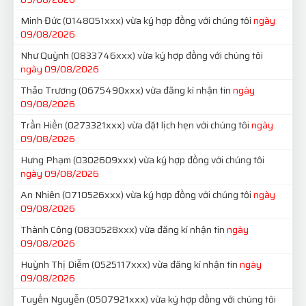
Minh Đức
(0148051xxx)
vừa ký hợp đồng với chúng tôi
ngày
09/08/2026
Như Quỳnh
(0833746xxx)
vừa ký hợp đồng với chúng tôi
ngày 09/08/2026
Thảo Trương
(0675490xxx)
vừa đăng kí nhận tin
ngày
09/08/2026
Trần Hiền
(0273321xxx)
vừa đặt lịch hẹn với chúng tôi
ngày
09/08/2026
Hưng Phạm
(0302609xxx)
vừa ký hợp đồng với chúng tôi
ngày 09/08/2026
An Nhiên
(0710526xxx)
vừa ký hợp đồng với chúng tôi
ngày
09/08/2026
Thành Công
(0830528xxx)
vừa đăng kí nhận tin
ngày
09/08/2026
Huỳnh Thị Diễm
(0525117xxx)
vừa đăng kí nhận tin
ngày
09/08/2026
Tuyến Nguyễn
(0507921xxx)
vừa ký hợp đồng với chúng tôi