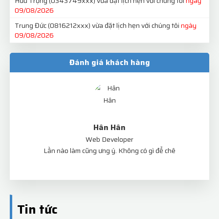
Hữu Trọng
(0343749xxx)
vừa đặt lịch hẹn với chúng tôi
ngày
09/08/2026
Trung Đức
(0816212xxx)
vừa đặt lịch hẹn với chúng tôi
ngày
09/08/2026
Đánh giá khách hàng
Hân Hân
Web Developer
 đây.
Lần nào làm cũng ưng ý. Không có gì để chê
Tôi
Tin tức